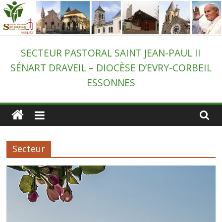
Passer
au
contenu
Secteur
SECTEUR PASTORAL SAINT JEAN-PAUL II
SÉNART DRAVEIL
–
DIOCÈSE D’EVRY-CORBEIL
pastoral
ESSONNES
de
Draveil
Secteur
–
St-
Jean-