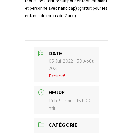
réduit : 3€ (Tarif réduit pour enfant, étudiant
et personne avec handicap) (gratuit pour les
enfants de moins de 7 ans)
DATE
03 Juil 2022
- 30 Août
2022
Expired!
HEURE
14 h 30 min - 16 h 00
min
CATÉGORIE