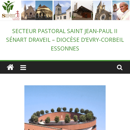
Passer
au
contenu
Secteur
SECTEUR PASTORAL SAINT JEAN-PAUL II
SÉNART DRAVEIL
–
DIOCÈSE D’EVRY-CORBEIL
pastoral
ESSONNES
de
Draveil
–
St-
Jean-