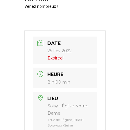
Venez nombreux !
DATE
25 Fév 2022
Expired!
HEURE
8 h 00 min
LIEU
Soisy - Église Notre-
Dame
1 rue de l’Église, 91450
Soisy-sur-Seine