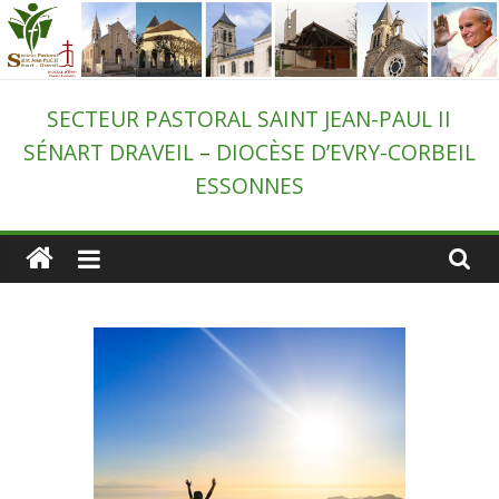
Passer
au
contenu
Secteur
SECTEUR PASTORAL SAINT JEAN-PAUL II
SÉNART DRAVEIL
–
DIOCÈSE D’EVRY-CORBEIL
pastoral
ESSONNES
de
Draveil
–
St-
Jean-