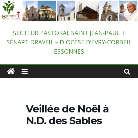
Passer
au
contenu
Secteur
SECTEUR PASTORAL SAINT JEAN-PAUL II
SÉNART DRAVEIL
–
DIOCÈSE D’EVRY-CORBEIL
pastoral
ESSONNES
de
Draveil
–
Veillée de Noël à
St-
N.D. des Sables
Jean-