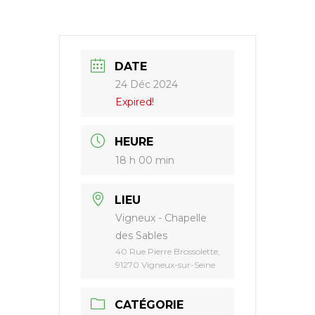
Paul
II
DATE
24 Déc 2024
Expired!
HEURE
18 h 00 min
LIEU
Vigneux - Chapelle
des Sables
40 Rue Pierre Brossolette,
91270 Vigneux-sur-Seine
CATÉGORIE