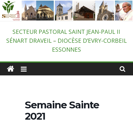
Passer
au
contenu
Secteur
SECTEUR PASTORAL SAINT JEAN-PAUL II
SÉNART DRAVEIL
–
DIOCÈSE D’EVRY-CORBEIL
pastoral
ESSONNES
de
Draveil
–
Semaine Sainte
St-
2021
Jean-