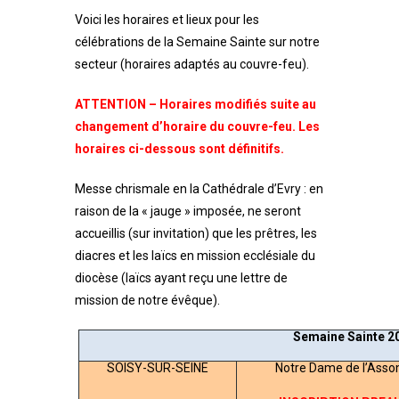
Paul
Voici les horaires et lieux pour les
célébrations de la Semaine Sainte sur notre
secteur (horaires adaptés au couvre-feu).
II
ATTENTION – Horaires modifiés suite au
changement d’horaire du couvre-feu. Les
horaires ci-dessous sont définitifs.
Messe chrismale en la Cathédrale d’Evry : en
raison de la « jauge » imposée, ne seront
accueillis (sur invitation) que les prêtres, les
diacres et les laïcs en mission ecclésiale du
diocèse (laïcs ayant reçu une lettre de
mission de notre évêque).
Semaine Sainte 20
SOISY-SUR-SEINE
Notre Dame de l’Asso