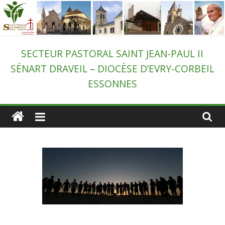
Passer
au
contenu
Secteur
SECTEUR PASTORAL SAINT JEAN-PAUL II
SÉNART DRAVEIL
–
DIOCÈSE D’EVRY-CORBEIL
pastoral
ESSONNES
de
Draveil
–
St-
Jean-