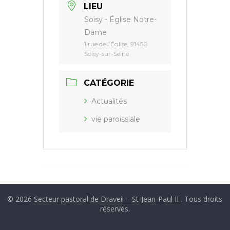
LIEU
Soisy - Église Notre-
Dame
1 rue de l’Église, 91450
Soisy-sur-Seine
CATÉGORIE
Actualités
vie paroissiale
© 2026
Secteur pastoral de Draveil – St-Jean-Paul II
. Tous droits
réservés.