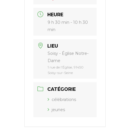
HEURE
9 h 30 min - 10 h 30
min
LIEU
Soisy - Église Notre-
Dame
1 rue de l’Église, 91450
Soisy-sur-Seine
CATÉGORIE
célébrations
jeunes