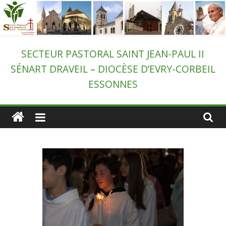
Passer
au
contenu
Secteur
SECTEUR PASTORAL SAINT JEAN-PAUL II
SÉNART DRAVEIL
–
DIOCÈSE D’EVRY-CORBEIL
pastoral
ESSONNES
de
Draveil
–
St-
Jean-