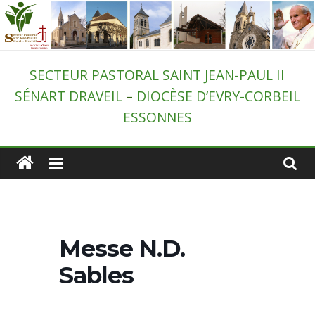
Passer
au
contenu
Secteur
SECTEUR PASTORAL SAINT JEAN-PAUL II
SÉNART DRAVEIL
–
DIOCÈSE D’EVRY-CORBEIL
pastoral
ESSONNES
de
Draveil
–
Messe N.D.
St-
Sables
Jean-