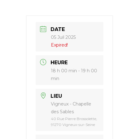
Paul
II
DATE
05 Juil 2025
Expired!
HEURE
18 h 00 min - 19 h 00
min
LIEU
Vigneux - Chapelle
des Sables
40 Rue Pierre Brossolette,
91270 Vigneux-sur-Seine