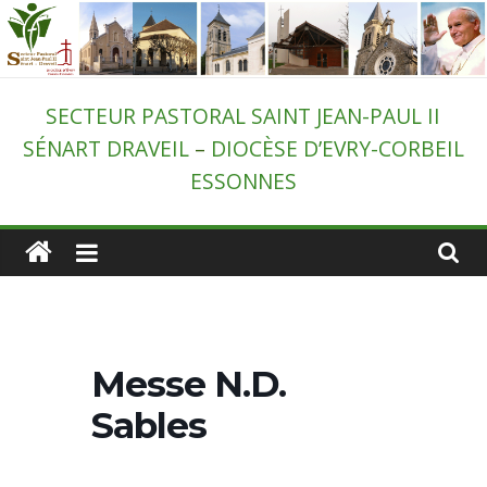
Passer
au
contenu
Secteur
SECTEUR PASTORAL SAINT JEAN-PAUL II
SÉNART DRAVEIL
–
DIOCÈSE D’EVRY-CORBEIL
pastoral
ESSONNES
de
Draveil
–
Messe N.D.
St-
Sables
Jean-