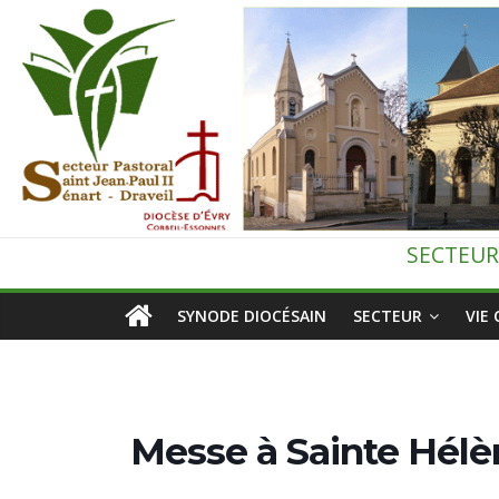
Passer
au
contenu
Secteur
SECTEUR
pastoral
SYNODE DIOCÉSAIN
SECTEUR
VIE
de
Draveil
Messe à Sainte Hélè