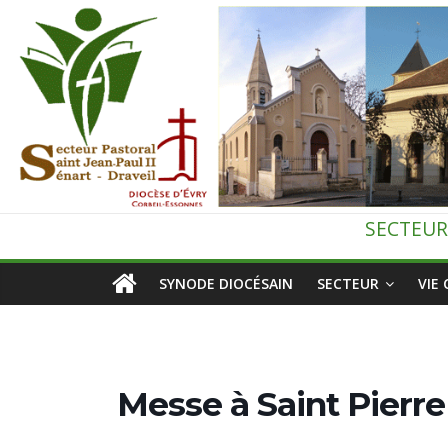
Passer
au
contenu
Secteur
SECTEUR
pastoral
SYNODE DIOCÉSAIN
SECTEUR
VIE
de
Draveil
Messe à Saint Pierre