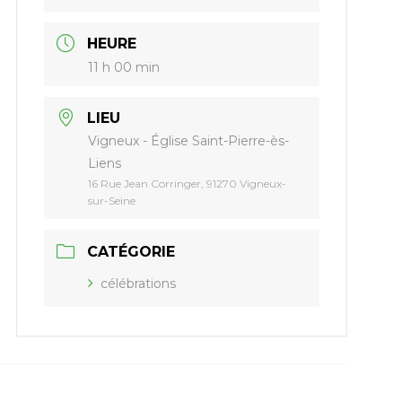
HEURE
11 h 00 min
LIEU
Vigneux - Église Saint-Pierre-ès-
Liens
16 Rue Jean Corringer, 91270 Vigneux-
sur-Seine
CATÉGORIE
célébrations