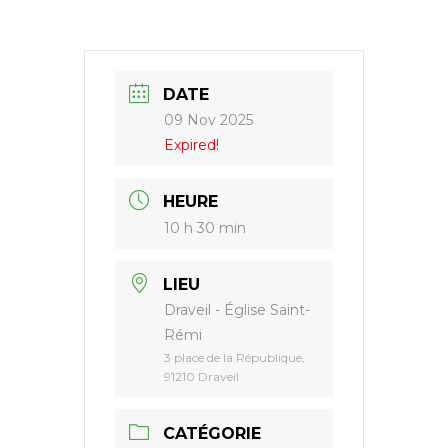
Paul
II
DATE
09 Nov 2025
Expired!
HEURE
10 h 30 min
LIEU
Draveil - Église Saint-
Rémi
3 place de la République,
91210 Draveil
CATÉGORIE