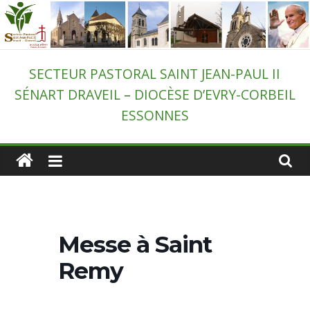
Passer
au
contenu
Secteur
SECTEUR PASTORAL SAINT JEAN-PAUL II
SÉNART DRAVEIL
–
DIOCÈSE D’EVRY-CORBEIL
pastoral
ESSONNES
de
Draveil
–
Messe à Saint
St-
Remy
Jean-