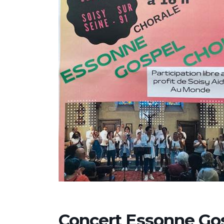
–
St-
Jean-
Paul
II
Concert Essonne Gos