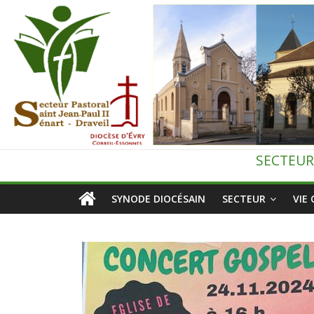
Passer
au
contenu
Secteur
SECTEUR
pastoral
SYNODE DIOCÉSAIN
SECTEUR
VIE
de
Draveil