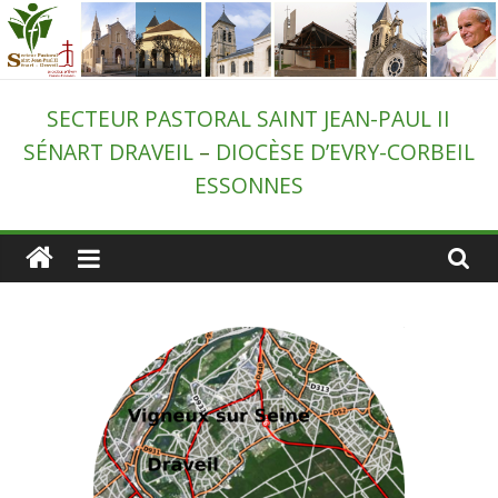
Passer
au
contenu
Secteur
SECTEUR PASTORAL SAINT JEAN-PAUL II
SÉNART DRAVEIL
–
DIOCÈSE D’EVRY-CORBEIL
pastoral
ESSONNES
de
Draveil
–
St-
Jean-