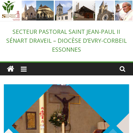
Passer
au
contenu
Secteur
SECTEUR PASTORAL SAINT JEAN-PAUL II
SÉNART DRAVEIL
–
DIOCÈSE D’EVRY-CORBEIL
pastoral
ESSONNES
de
Draveil
–
St-
Jean-