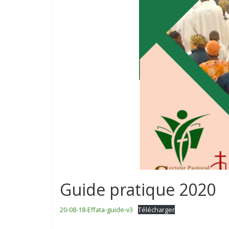
–
St-
Jean-
Paul
II
Guide pratique 2020
20-08-18-Effata-guide-v3
Télécharger