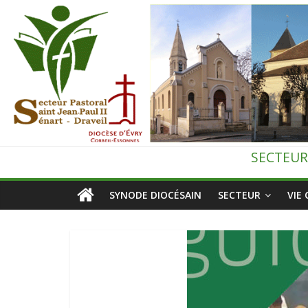
Passer
au
contenu
Secteur
SECTEUR
pastoral
SYNODE DIOCÉSAIN
SECTEUR
VIE
de
Draveil