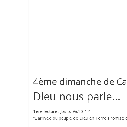
–
St-
Jean-
Paul
II
4ème dimanche de C
Dieu nous parle…
1ère lecture : Jos 5, 9a.10-12
“L’arrivée du peuple de Dieu en Terre Promise e