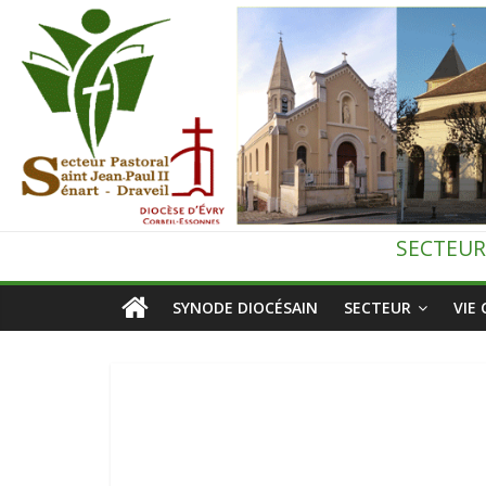
Passer
au
contenu
Secteur
SECTEUR
pastoral
SYNODE DIOCÉSAIN
SECTEUR
VIE
de
Draveil