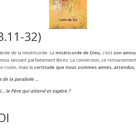
3.11-32)
abole de la miséricorde. La
miséricorde de Dieu
, c’est
son amour
en nous laissant parfaitement libres. La conversion, ce retournemen
en route, mais la
certitude que nous sommes aimés, attendus,
s de la parabole …
si… le Père qui attend et espère ?
OI